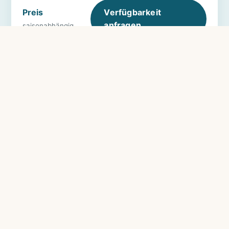
Preis
Verfügbarkeit
anfragen
saisonabhängig
Tiefblau
bis 4 Gäste
51 m²
2 Schlafzimmer
★ 4,64 (27)
Direkter Meer- und Promenadenblick vom
Wohnzimmer, gemütliche Terrasse,
kinderfreundlich und hundefreundlich. Über die
Schallschutztür mit Aquamarin kombinierbar,
wenn ihr mit mehr Leuten unterwegs seid.
→ Mehr Fotos & Details
Preis
Verfügbarkeit
anfragen
saisonabhängig