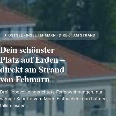
★ OSTSEE · INSEL FEHMARN · DIREKT AM STRAND
Dein schönster
Platz auf Erden –
direkt am Strand
von Fehmarn
Drei liebevoll eingerichtete Ferienwohnungen, nur
wenige Schritte vom Meer. Eintauchen, durchatmen,
fallen lassen.